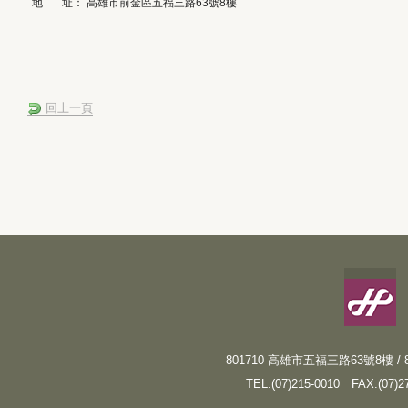
地
址：
高雄市前金區五福三路
63
號
8
樓
回上一頁
801710 高雄市五福三路63號8樓 / 8F, N
TEL:(07)215-0010
FAX:(07)2