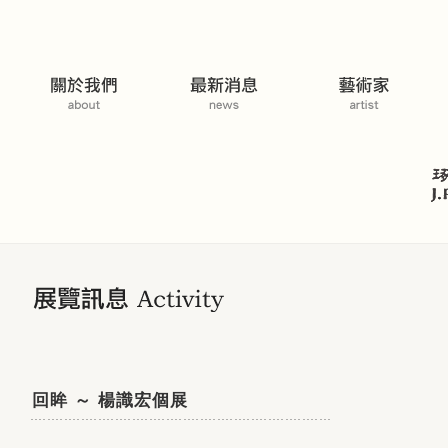
展覽活動
回眸 ～ 楊識宏個展